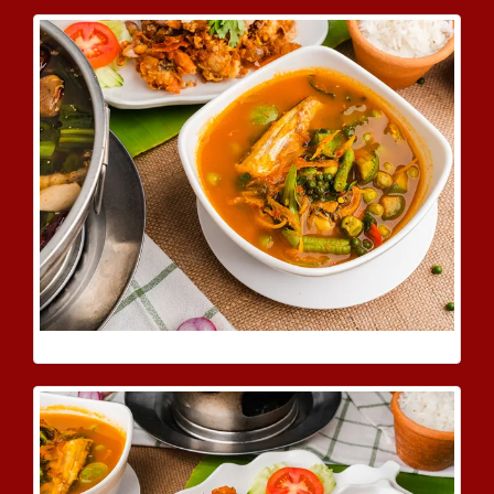
ปูหลนผักสด
แกงป่าปลาเนื้ออ่อน