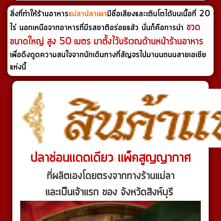
สิ่งที่ทำให้ร้านอาหาร
แม่ลาปลาเผา
มีชื่อเสียงและเติบโตได้บนเนื้อที่ 20
ขวด
ไร่ นอกเหนือจากอาหารที่มีรสชาติอร่อยแล้ว
นั่นก็คือการนำ
ขนาดใหญ่ สูง 50 เมตร มาตั้งไว้บริเวณด้านหน้าร้านอาหาร
เพื่อดึงดูดความสนใจจากนักเดินทางที่สัญจรไปมาบนถนนสายเอเชีย
แห่งนี้
ปลาช่อนแดดเดียว แพ็คสูญญากาศ
ที่ผลิตเองโดยตรงจากทางร้านแม่ลา